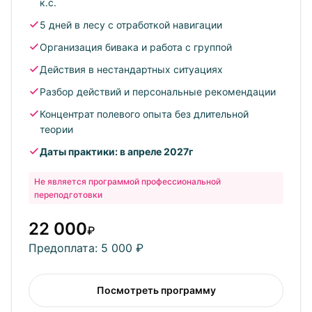
к.с.
контролем методиста
5 дней в лесу с отработкой навигации
Практикующих гидов, желающих добавить
Организация бивака и работа с группой
категорийный маршрут в портфолио
Действия в нестандартных ситуациях
Разбор действий и персональные рекомендации
Концентрат полевого опыта без длительной
теории
Даты практики: в апреле 2027г
Не является программой профессиональной
переподготовки
22 000
₽
Предоплата: 5 000 ₽
Посмотреть программу