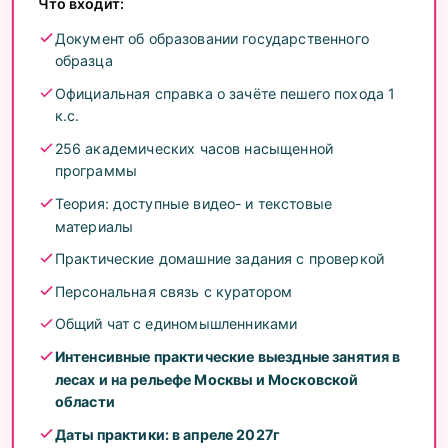
Что входит:
Новичков, которые хотят начать с нуля под
руководством опытных наставников
Документ об образовании государственного
Действующих инструкторов, желающих
образца
повысить квалификацию
Официальная справка о зачёте пешего похода 1
Всех, кто хочет получить диплом и практический
к.с.
опыт в реальных условиях
256 академических часов насыщенной
программы
Теория: доступные видео- и текстовые
материалы
Практические домашние задания с проверкой
Персональная связь с куратором
Общий чат с единомышленниками
Интенсивные практические выездные занятия в
лесах и на рельефе Москвы и Московской
области
Даты практики: в апреле 2027г