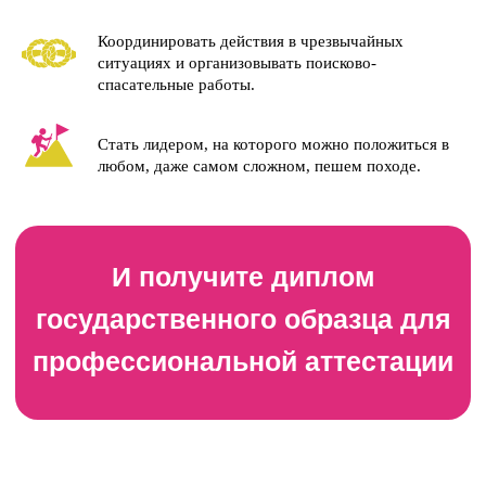
сколько удобно вам
Координировать действия в чрезвычайных
ситуациях и организовывать поисково-
Итоговая аттестация
спасательные работы.
через 3 месяца
Стать лидером, на которого можно положиться в
любом, даже самом сложном, пешем походе.
Диплом о профподготовке
(переподготовке) по
профилю «Инструктор-
проводник пешеходного
туризма»
Остались вопросы? Напишите
нам — мы поможем!
ПОЛУЧИТЬ КОНСУЛЬТАЦИЮ