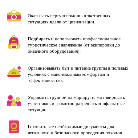
Оказывать первую помощь в экстренных
ситуациях вдали от цивилизации.
И получите диплом
Подбирать и использовать профессиональное
государственного образца для
туристическое снаряжение (от экипировки до
бивачного оборудования).
профессиональной аттестации
Организовывать быт и питание группы в полевых
условиях с максимальным комфортом и
эффективностью.
УЧИТЕСЬ В
СВОЁМ РИТМЕ
Управлять группой на маршруте, мотивировать
Разные форматы
участников и грамотно разрешать конфликтные
материалов: видеолекции,
ситуации.
текстовые конспекты,
презентации
Готовить все необходимые документы для
Гибкий график: проходите
легального и безопасного проведения походов.
столько уроков в день,