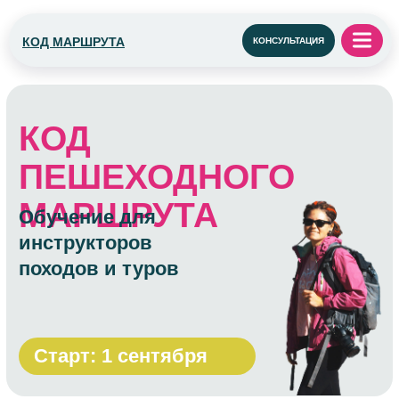
КОД МАРШРУТА
КОНСУЛЬТАЦИЯ
КОД
ПЕШЕХОДНОГО
МАРШРУТА
Обучение для
инструкторов
походов и туров
Старт: 1 сентября
Хотите превратить любовь к горным
тропам, лесным просторам и пешим
приключениям в настоящую профессию?
Наш курс подготовит вас к роли