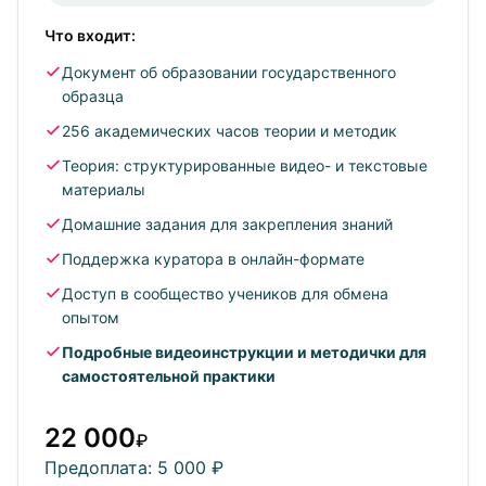
Что входит:
Жителей других регионов, кто хочет учиться у
столичных экспертов
Документ об образовании государственного
Занятых людей, предпочитающих гибкий график
образца
Новичков и практикующих инструкторов,
256 академических часов теории и методик
готовых к самостоятельной отработке навыков
Теория: структурированные видео- и текстовые
материалы
Домашние задания для закрепления знаний
Поддержка куратора в онлайн-формате
Доступ в сообщество учеников для обмена
опытом
Подробные видеоинструкции и методички для
самостоятельной практики
22 000
₽
Предоплата: 5 000 ₽