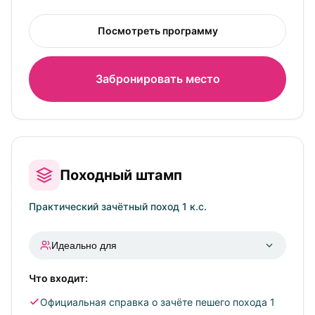
Посмотреть программу
Забронировать место
Походный штамп
Практический зачётный поход 1 к.с.
Идеально для
Что входит:
Выпускников курсов, которым не хватает
зачётной справки
Официальная справка о зачёте пешего похода 1
Тех, кто хочет «прокачать» навыки под