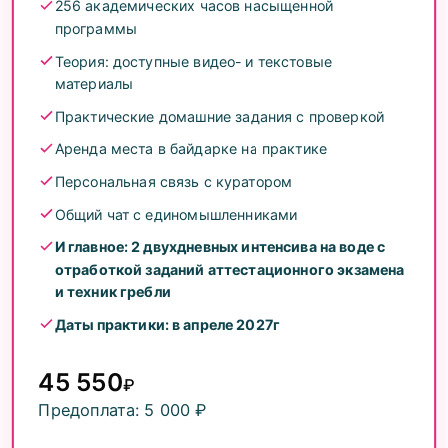
256 академических часов насыщенной
практический опыт
программы
Теория: доступные видео- и текстовые
материалы
Практические домашние задания с проверкой
Аренда места в байдарке на практике
Персональная связь с куратором
Общий чат с единомышленниками
И главное: 2 двухдневных интенсива на воде с
отработкой заданий аттестационного экзамена
и техник гребли
Даты практики: в апреле 2027г
45 550
₽
Предоплата: 5 000 ₽