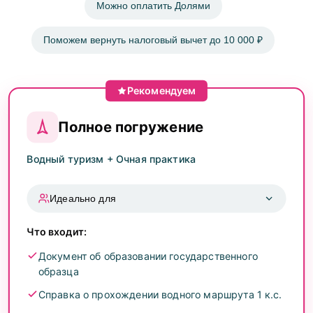
Можно оплатить Долями
Поможем вернуть налоговый вычет до 10 000 ₽
Рекомендуем
Полное погружение
Водный туризм + Очная практика
Идеально для
Что входит:
Новичков, которые хотят начать с нуля под
руководством опытных наставников
Документ об образовании государственного
Действующих инструкторов, желающих
образца
повысить квалификацию
Справка о прохождении водного маршрута 1 к.с.
Всех, кто хочет получить диплом и бесценный