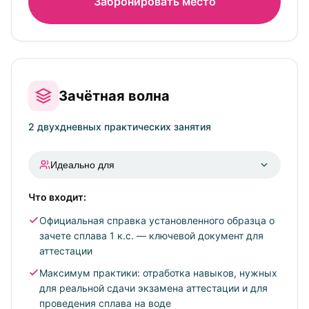
Забронировать место
Зачётная волна
2 двухдневных практических занятия
Идеально для
Что входит:
Выпускников курсов, которым для подачи на
аттестацию не хватает зачётной справки о
Официальная справка установленного образца о
руководстве походом 1 категории сложности
зачете сплава 1 к.с. — ключевой документ для
Тех, кто хочет «прокачать» навыки в реальных
аттестации
условиях под контролем инструктора-методиста
Максимум практики: отработка навыков, нужных
Практикующих гидов, желающих добавить в
для реальной сдачи экзамена аттестации и для
своё портфолио подтверждённый категорийный
проведения сплава на воде