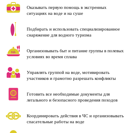
Оказывать первую помощь в экстренных
И получите диплом
ситуациях на воде и на суше
государственного образца для
профессиональной аттестации
Подбирать и использовать специализированное
снаряжение для водного туризма
Организовывать быт и питание группы в полевых
УЧИТЕСЬ В
СВОЁМ РИТМЕ
условиях во время сплава
Разные форматы
Управлять группой на воде, мотивировать
материалов: видеолекции,
участников и грамотно разрешать конфликты
текстовые конспекты,
презентации
Готовить все необходимые документы для
Гибкий график: проходите
легального и безопасного проведения походов
столько уроков в день,
сколько удобно вам
Координировать действия в ЧС и организовывать
спасательные работы на воде
Итоговая аттестация