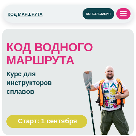
КОД МАРШРУТА
КОНСУЛЬТАЦИЯ
КОД ВОДНОГО
МАРШРУТА
Курс для
инструкторов
сплавов
Старт: 1 сентября
Покорите стихию воды: от любителя —
к профессионалу
Хотите превратить страсть к сплавам и
воде в профессию? Наш курс подготовит