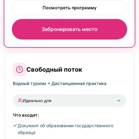
Посмотреть программу
Забронировать место
Свободный поток
Водный туризм + Дистанционная практика
Идеально для
Что входит:
Жителей других регионов, кто хочет учиться у
столичных экспертов
Документ об образовании государственного
Занятых людей, предпочитающих гибкий график
образца